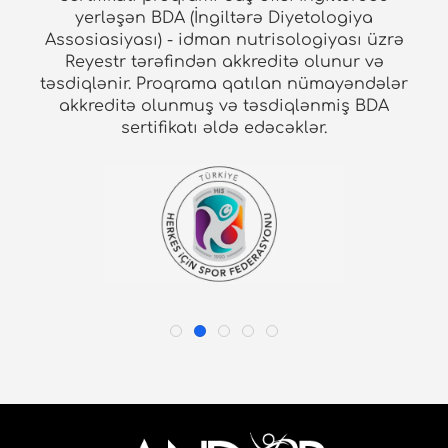
yerləşən BDA (İngiltərə Diyetologiya
Assosiasiyası) - idman nutrisologiyası üzrə
Reyestr tərəfindən akkreditə olunur və
təsdiqlənir. Proqrama qatılan nümayəndələr
akkreditə olunmuş və təsdiqlənmiş BDA
sertifikatı əldə edəcəklər.