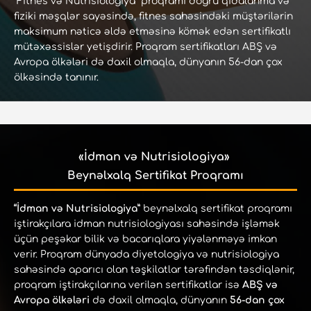
“Fitnes və Nutrisiologiya” proqramı doğru qidalanma və
fiziki məşqlər sayəsində, fitnes sahəsindəki müştərilərin
maksimum nəticə əldə etməsinə kömək edən sertifikatlı
mütəxəssislər yetişdirir. Proqram sertifikatları ABŞ və
Avropa ölkələri də daxil olmaqla, dünyanın 56-dan çox
ölkəsində tanınır.
«İdman və Nutrisiologiya»
Beynəlxalq Sertifikat Proqramı
“İdman və Nutrisiologiya”
beynəlxalq sertifikat proqramı
iştirakçılara idman nutrisiologiyası sahəsində işləmək
üçün peşəkar bilik və bacarıqlara yiyələnməyə imkan
verir. Proqram dünyada diyetologiya və nutrisiologiya
sahəsində aparıcı olan təşkilatlar tərəfindən təsdiqlənir,
proqram iştirakçılarına verilən sertifikatlar isə
ABŞ və
Avropa ölkələri
də daxil olmaqla, dünyanın
5
6-dan çox