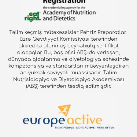
tövsiyə ediləcək asan, sağlam reseptlər
Fitnes nutrisiologiyasında qida əlavələri və erqonik
dəstəklər
1-ci hissə: Qida əlavələri nədir və fitnes
Təlim keçmiş mütəxəssislər Pəhriz Preparatları
sahəsində nə önəmi var? Fitnes sahəsində əsas
üzrə Qeydiyyat Komissiyası tərəfindən
istifadə olunan qida əlavələrinin tərkibi. Məhsul
akkreditə olunmuş beynəlxalq sertifikat
seçimi meyarları. Ümumi xəbərdarlıqlar
alacaqlar. Bu, baş ofisi ABŞ-da yerləşən,
2-ci hissə: Fitnes sahəsində qida əlavələri ilə
dünyada qidalanma və diyetologiya sahəsində
bağlı reallıq və düzgün istifadə
kompetensiya və standartları müəyyənləşdirən
ən yüksək səviyyəli müəssisədir. Təlim
Nutrisiologiya və Diyetologiya Akademiyası
(ABŞ) tərəfindən təsdiq edilmişdir.