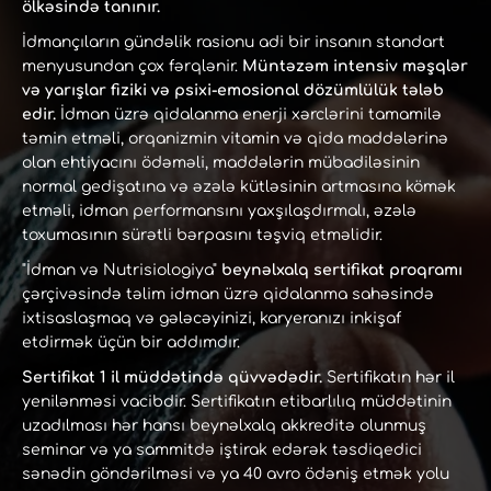
ölkəsində tanınır.
İdmançıların gündəlik rasionu adi bir insanın standart
menyusundan çox fərqlənir.
Müntəzəm intensiv məşqlər
və yarışlar fiziki və psixi-emosional dözümlülük tələb
edir.
İdman üzrə qidalanma enerji xərclərini tamamilə
təmin etməli, orqanizmin vitamin və qida maddələrinə
olan ehtiyacını ödəməli, maddələrin mübadiləsinin
normal gedişatına və əzələ kütləsinin artmasına kömək
etməli, idman performansını yaxşılaşdırmalı, əzələ
toxumasının sürətli bərpasını təşviq etməlidir.
"İdman və Nutrisiologiya"
beynəlxalq sertifikat proqramı
çərçivəsində təlim idman üzrə qidalanma sahəsində
ixtisaslaşmaq və gələcəyinizi, karyeranızı inkişaf
etdirmək üçün bir addımdır.
Sertifikat 1 il müddətində qüvvədədir.
Sertifikatın hər il
yenilənməsi vacibdir. Sertifikatın etibarlılıq müddətinin
uzadılması hər hansı beynəlxalq akkreditə olunmuş
seminar və ya sammitdə iştirak edərək təsdiqedici
sənədin göndərilməsi və ya 40 avro ödəniş etmək yolu