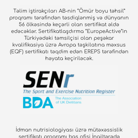
Təlim iştirakçıları AB-nin “Ömür boyu təhsil”
proqramı tərəfindən təsdiqlənmiş və dünyanın
56 ölkəsində keçərli olan sertifikat əldə
edəcəklər. Sertifikatlaşdırma “EuropeActive”in
Türkiyədəki təmsilçisi olan peşəkar
kvalifikasiya üzrə Avropa təşkilatına məxsus
(EQF) sertifikatı təqdim edən EREPS tərəfindən
həyata keçiriləcək.
İdman nutrisiologiyası üzrə mütəxəssislik
sertifikatı proqramı baş ofisi İngiltərədə