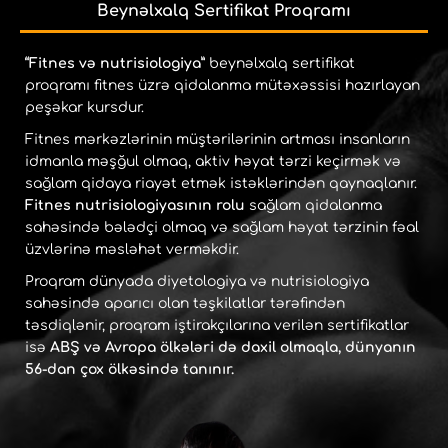
Beynəlxalq Sertifikat Proqramı
“Fitnes və nutrisiologiya”
beynəlxalq sertifikat
proqramı fitnes üzrə qidalanma mütəxəssisi hazırlayan
peşəkar kursdur.
Fitnes mərkəzlərinin müştərilərinin artması insanların
idmanla məşğul olmaq, aktiv həyat tərzi keçirmək və
sağlam qidaya riayət etmək istəklərindən qaynaqlanır.
Fitnes nutrisiologiyasının rolu
sağlam qidalanma
sahəsində bələdçi olmaq və sağlam həyat tərzinin fəal
üzvlərinə məsləhət verməkdir.
Proqram dünyada diyetologiya və nutrisiologiya
sahəsində aparıcı olan təşkilatlar tərəfindən
təsdiqlənir, proqram iştirakçılarına verilən sertifikatlar
isə
ABŞ və Avropa ölkələri də daxil olmaqla, dünyanın
56-dan çox ölkəsində tanınır.