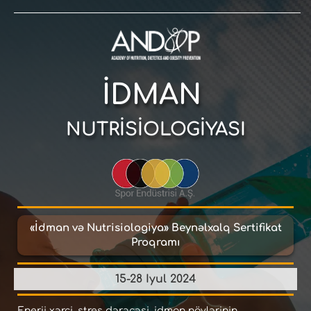
İ
DMAN
NUTR
İ
S
İ
OLOG
İ
YASI
«İdman və Nutrisiologiya» Beynəlxalq Sertifikat
Proqramı
15-28 Iyul 2024
Enerji xərci, stres dərəcəsi, idman növlərinin