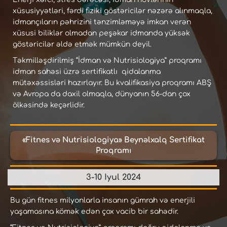
xüsusiyyətləri, fərdi fiziki göstəricilər nəzərə alınmaqla,
idmançıların pəhrizini tənzimləməyə imkan verən
xüsusi biliklər olmadan peşəkar idmanda yüksək
göstəricilər əldə etmək mümkün deyil.
Təkmilləşdirilmiş “İdman və Nutrisiologiya” proqramı
idman sahəsi üzrə sertifikatlı qidalanma
mütəxəssisləri hazırlayır. Bu kvalifikasiya proqramı ABŞ
və Avropa da daxil olmaqla, dünyanın 56-dan çox
ölkəsində keçərlidir.
«Fitnes və Nutrisiologiya» Beynəlxalq Sertifikat
Proqramı
3-10 Iyul 2024
Bu gün fitnes milyonlarla insanın gümrah və enerjili
yaşamasına kömək edən çox vacib bir sahədir.